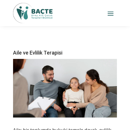
Aile ve Evlilik Terapisi
Aile; bir toplumda hukuki temele dayalı, evlilik