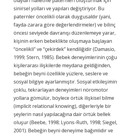
olayları halletme paternleri oluşturmak için
sinirsel yolları ve yapıları değiştiriyor. Bu
paternler öncelikli olarak duygusaldır (yani,
fayda-zarara göre değerlendirmeler) ve bilinç
öncesi seviyede davranışı düzenlemeye yarar,
kişinin erken bebeklikte oluşmaya başlayan
“öncelikli” ve “çekirdek” kendiliğidir (Damasio,
1999; Stern, 1985). Bebek deneyimlerinin çoğu
kişilerarası ilişkilerde meydana geldiğinden,
bebeğin beyni özellikle yüzlere, seslere ve
sosyal bilgiye ayarlanmıştır. Sosyal etkileşimin
çoklu, tekrarlayan deneyimleri nöromotor
yollara gömülür, böylece örtük ilişkisel bilme
(implicit relational knowing), diğerleriyle bir
şeylerin nasıl yapılacağına dair örtük bellek
oluşur (Beebe, 1998; Lyons-Ruth, 1998; Siegel,
2001). Bebeğin beyni deneyime bağımlıdır ve