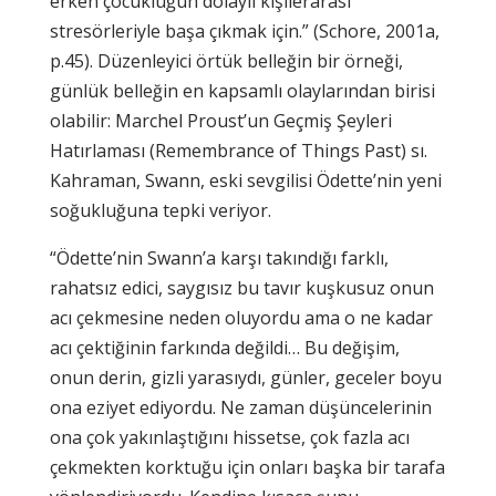
erken çocukluğun dolaylı kişilerarası
stresörleriyle başa çıkmak için.” (Schore, 2001a,
p.45). Düzenleyici örtük belleğin bir örneği,
günlük belleğin en kapsamlı olaylarından birisi
olabilir: Marchel Proust’un Geçmiş Şeyleri
Hatırlaması (Remembrance of Things Past) sı.
Kahraman, Swann, eski sevgilisi Ödette’nin yeni
soğukluğuna tepki veriyor.
“Ödette’nin Swann’a karşı takındığı farklı,
rahatsız edici, saygısız bu tavır kuşkusuz onun
acı çekmesine neden oluyordu ama o ne kadar
acı çektiğinin farkında değildi… Bu değişim,
onun derin, gizli yarasıydı, günler, geceler boyu
ona eziyet ediyordu. Ne zaman düşüncelerinin
ona çok yakınlaştığını hissetse, çok fazla acı
çekmekten korktuğu için onları başka bir tarafa