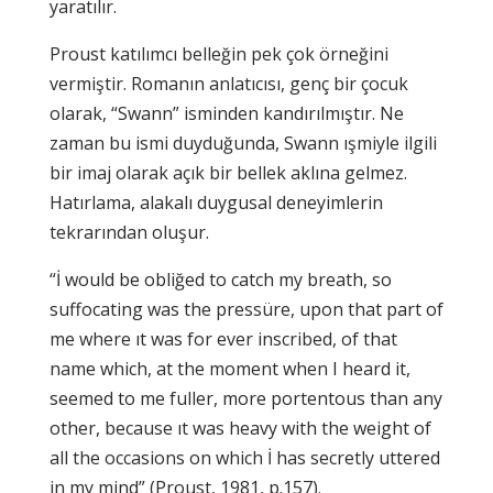
yaratılır.
Proust katılımcı belleğin pek çok örneğini
vermiştir. Romanın anlatıcısı, genç bir çocuk
olarak, “Swann” isminden kandırılmıştır. Ne
zaman bu ismi duyduğunda, Swann ışmiyle ilgili
bir imaj olarak açık bir bellek aklına gelmez.
Hatırlama, alakalı duygusal deneyimlerin
tekrarından oluşur.
“İ would be obliğed to catch my breath, so
suffocating was the pressüre, upon that part of
me where ıt was for ever inscribed, of that
name which, at the moment when I heard it,
seemed to me fuller, more portentous than any
other, because ıt was heavy with the weight of
all the occasions on which İ has secretly uttered
in my mind” (Proust, 1981, p.157).