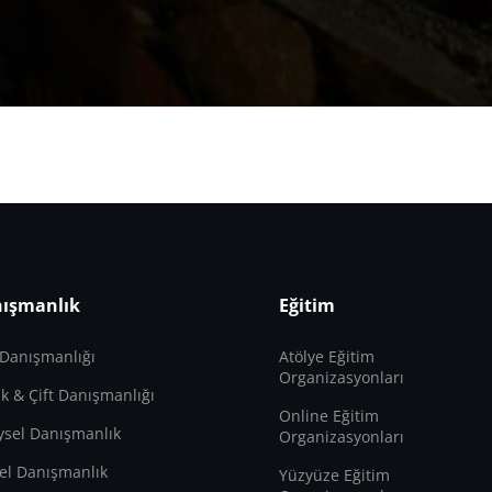
ışmanlık
Eğitim
 Danışmanlığı
Atölye Eğitim
Organizasyonları
lik & Çift Danışmanlığı
Online Eğitim
ysel Danışmanlık
Organizasyonları
el Danışmanlık
Yüzyüze Eğitim