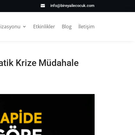
info@bireyailecocuk.com

nizasyonu
Etkinlikler
Blog
İletişim
matik Krize Müdahale