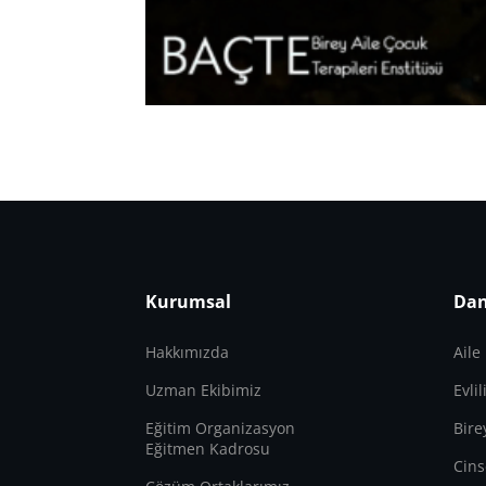
Kurumsal
Dan
Hakkımızda
Aile
Uzman Ekibimiz
Evli
Eğitim Organizasyon
Bire
Eğitmen Kadrosu
Cins