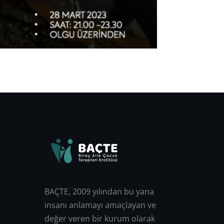
BAÇTE, 2009 yılından bu yana
insanı anlamayı amaçlayan ve
değer veren bir kurum olarak