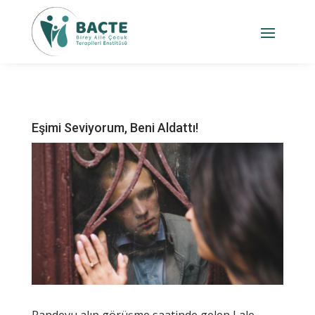
Eşimi Seviyorum, Beni Aldattı!
Randevu alıp görüşme saatinde gelen Lale