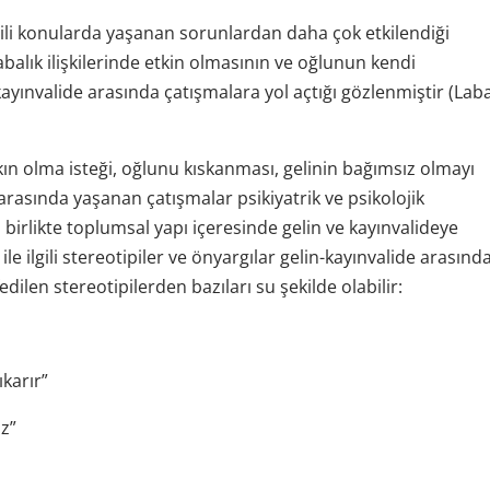
 ilgili konularda yaşanan sorunlardan daha çok etkilendiği
abalık ilişkilerinde etkin olmasının ve oğlunun kendi
ayınvalide arasında çatışmalara yol açtığı gözlenmiştir (Lab
kın olma isteği, oğlunu kıskanması, gelinin bağımsız olmayı
 arasında yaşanan çatışmalar psikiyatrik ve psikolojik
 birlikte toplumsal yapı içeresinde gelin ve kayınvalideye
ile ilgili stereotipiler ve önyargılar gelin-kayınvalide arasınd
edilen stereotipilerden bazıları su şekilde olabilir:
ıkarır”
az”