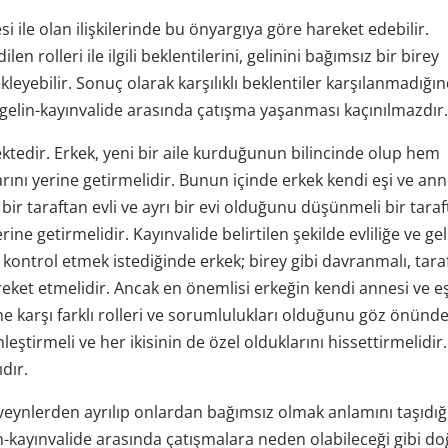
si ile olan ilişkilerinde bu önyargıya göre hareket edebilir.
en rolleri ile ilgili beklentilerini, gelinini bağımsız bir birey
eyebilir. Sonuç olarak karşılıklı beklentiler karşılanmadığı
da gelin-kayınvalide arasında çatışma yaşanması kaçınılmazdır
tedir. Erkek, yeni bir aile kurduğunun bilincinde olup hem
ını yerine getirmelidir. Bunun içinde erkek kendi eşi ve ann
ek bir taraftan evli ve ayrı bir evi olduğunu düşünmeli bir tara
ine getirmelidir. Kayınvalide belirtilen şekilde evliliğe ve ge
ontrol etmek istediğinde erkek; birey gibi davranmalı, tara
ket etmelidir. Ancak en önemlisi erkeğin kendi annesi ve eş
ne karşı farklı rolleri ve sorumlulukları olduğunu göz önünd
eştirmeli ve her ikisinin de özel olduklarını hissettirmelidir.
dır.
ebeveynlerden ayrılıp onlardan bağımsız olmak anlamını taşıdığ
in-kayınvalide arasında çatışmalara neden olabileceği gibi d