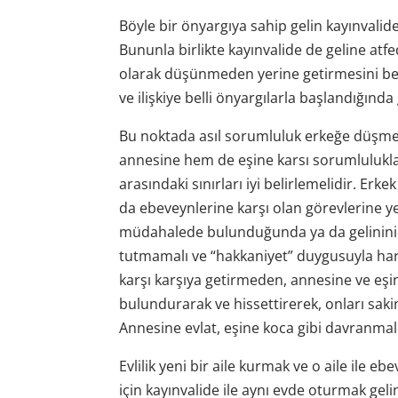
Böyle bir önyargıya sahip gelin kayınvalide
Bununla birlikte kayınvalide de geline atfedil
olarak düşünmeden yerine getirmesini bekl
ve ilişkiye belli önyargılarla başlandığın
Bu noktada asıl sorumluluk erkeğe düşmek
annesine hem de eşine karsı sorumluluklar
arasındaki sınırları iyi belirlemelidir. Erk
da ebeveynlerine karşı olan görevlerine yer
müdahalede bulunduğunda ya da gelinini k
tutmamalı ve “hakkaniyet” duygusuyla hare
karşı karşıya getirmeden, annesine ve eşi
bulundurarak ve hissettirerek, onları sakinl
Annesine evlat, eşine koca gibi davranmalı
Evlilik yeni bir aile kurmak ve o aile ile 
için kayınvalide ile aynı evde oturmak gel