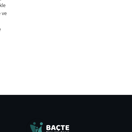
kle
e ve
e