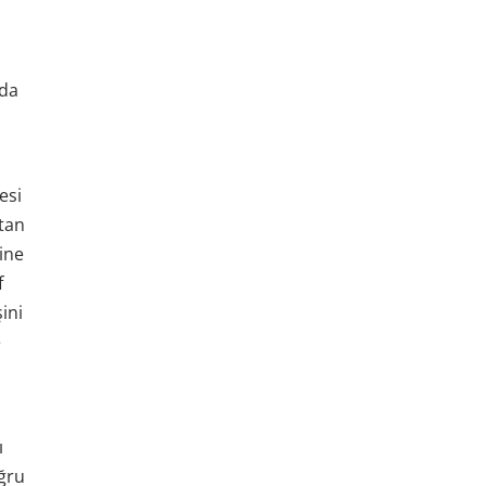
nda
.
esi
ftan
line
f
ini
e
ı
oğru