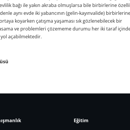
evlilik bağı ile yakın akraba olmuşlarsa bile birbirlerine özelli
edenle aynı evde iki yabancının (gelin-kayınvalide) birbirlerin
ı ortaya koyarken çatışma yaşaması sık gözlenebilecek bir
asama ve problemleri çözememe durumu her iki taraf içind
a yol açabilmektedir.
tüsü
ışmanlık
Eğitim