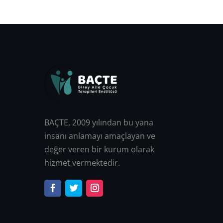
BAÇTE, 2009 yılından bu yana
insanı anlamayı amaçlayan ve
değer veren bir kurum olarak
hizmet vermektedir.