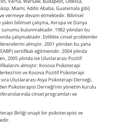
rlin, Varna, Warsaw, Budapest, Odessa,
 Üsküp, Miami, Addis Ababa, Guatemala gibi)
r ve vermeye devam etmektedir. Bilimsel
e yakın bilimsel çalışma, Avrupa ve Dünya
kın sunumu bulunmaktadır. 1982 yılından bu
nında çalışmaktadır. Evlilikte cinsel problemler
erecelerini almıştır. 2001 yılından bu yana
ABP) sertifikalı eğitmenidir. 2004 yılında
 2005 yılında ise Uluslararası Pozitif
fikalarını almıştır. Kosova Psikoterapi
rkezi’nin ve Kosova Pozitif Psikoterapi
 sıra Uluslararası Asya Psikoterapi Derneği,
den Psikoterapisi Derneği’nin yönetim kurulu
nferanslarında cinsel programları ve
erapi Birliği onaylı bir psikoterapist ve
edir.