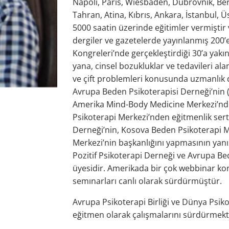
Napoli, Paris, Wiesbaden, Dubrovnik, Be
Tahran, Atina, Kıbrıs, Ankara, İstanbul,
5000 saatin üzerinde eğitimler vermişti
dergiler ve gazetelerde yayınlanmış 200’
Kongreleri’nde gerçekleştirdiği 30’a ya
yana, cinsel bozukluklar ve tedavileri ala
ve çift problemleri konusunda uzmanlık d
Avrupa Beden Psikoterapisi Derneği’nin (E
Amerika Mind-Body Medicine Merkezi’nden,
Psikoterapi Merkezi’nden eğitmenlik serti
Derneği’nin, Kosova Beden Psikoterapi Me
Merkezi’nin başkanlığını yapmasının yanı
Pozitif Psikoterapi Derneği ve Avrupa Be
üyesidir. Amerikada bir çok webbinar ko
semınarları canlı olarak sürdürmüştür.
Avrupa Psikoterapi Birliği ve Dünya Psikot
eğitmen olarak çalışmalarını sürdürmekt