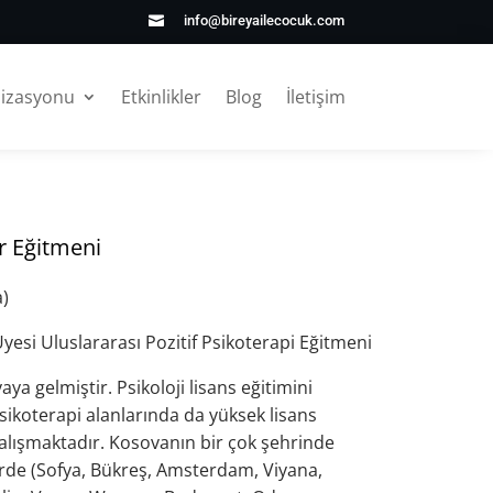
info@bireyailecocuk.com

nizasyonu
Etkinlikler
Blog
İletişim
r Eğitmeni
)
esi Uluslararası Pozitif Psikoterapi Eğitmeni
a gelmiştir. Psikoloji lisans eğitimini
sikoterapi alanlarında da yüksek lisans
 çalışmaktadır. Kosovanın bir çok şehrinde
rlerde (Sofya, Bükreş, Amsterdam, Viyana,