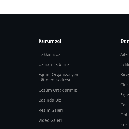
Kurumsal
Dan
Hakkımızda
Aile
Uzman Ekibimiz
Evli
Eğitim Organizasyon
Bire
Eğitmen Kadrosu
Cins
Çözüm Ortaklarımız
Erge
Basında Biz
Çocu
Resim Galeri
Onli
Video Galeri
Kur