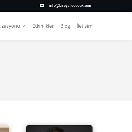
info@bireyailecocuk.com

nizasyonu
Etkinlikler
Blog
İletişim