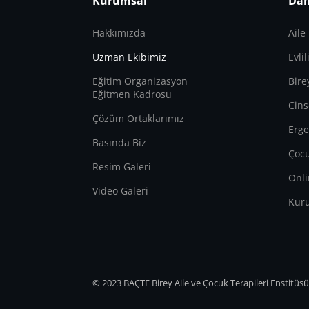
Kurumsal
Dan
Hakkımızda
Aile
Uzman Ekibimiz
Evli
Eğitim Organizasyon
Bire
Eğitmen Kadrosu
Cins
Çözüm Ortaklarımız
Erge
Basında Biz
Çocu
Resim Galeri
Onli
Video Galeri
Kur
© 2023 BAÇTE Birey Aile ve Çocuk Terapileri Enstitüs