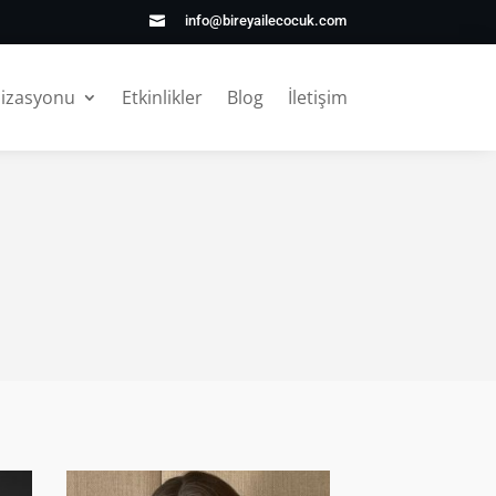
info@bireyailecocuk.com

nizasyonu
Etkinlikler
Blog
İletişim