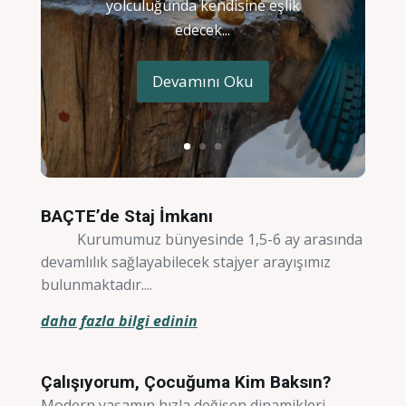
yolculuğunda kendisine eşlik
edecek...
Devamını Oku
BAÇTE’de Staj İmkanı
Kurumumuz bünyesinde 1,5-6 ay arasında
devamlılık sağlayabilecek stajyer arayışımız
bulunmaktadır....
daha fazla bilgi edinin
Çalışıyorum, Çocuğuma Kim Baksın?
Modern yaşamın hızla değişen dinamikleri,