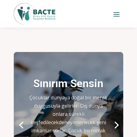
Sınırım Sensin
Çocuklar dünyaya doğal bir merak
duygusuyla gelirler. Dış dünya
onlara sürekli
keşfedilecekdeneyimlenecek yeni
imkanlar sunar. Çocuk bu merak