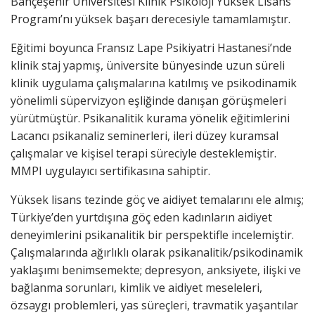
Bahçeşehir Üniversitesi Klinik Psikoloji Yüksek Lisans
Programı’nı yüksek başarı derecesiyle tamamlamıştır.
Eğitimi boyunca Fransız Lape Psikiyatri Hastanesi’nde
klinik staj yapmış, üniversite bünyesinde uzun süreli
klinik uygulama çalışmalarına katılmış ve psikodinamik
yönelimli süpervizyon eşliğinde danışan görüşmeleri
yürütmüştür. Psikanalitik kurama yönelik eğitimlerini
Lacancı psikanaliz seminerleri, ileri düzey kuramsal
çalışmalar ve kişisel terapi süreciyle desteklemiştir.
MMPI uygulayıcı sertifikasına sahiptir.
Yüksek lisans tezinde göç ve aidiyet temalarını ele almış;
Türkiye’den yurtdışına göç eden kadınların aidiyet
deneyimlerini psikanalitik bir perspektifle incelemiştir.
Çalışmalarında ağırlıklı olarak psikanalitik/psikodinamik
yaklaşımı benimsemekte; depresyon, anksiyete, ilişki ve
bağlanma sorunları, kimlik ve aidiyet meseleleri,
özsaygı problemleri, yas süreçleri, travmatik yaşantılar