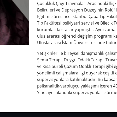
Çocukluk Çağı Travmaları Arasındaki İlişk
Belirtileri ve Depresyon Düzeyinin Rolü” 
Eğitimi süresince İstanbul Çapa Tıp Fakült
Tıp Fakültesi psikiyatri servisi ve Bilecik 
kurumlarda stajlar yapmıştır. Aynı zaman
uluslararası öğrenci değişim programı
Uluslararası İslam Üniversitesi’nde bul
Yetişkinler ile bireysel danışmanlık çalı
Şema Terapi, Duygu Odaklı Terapi, Travma
ve Kısa Süreli Çözüm Odaklı Terapi gibi e
yönelimli çalışmalara ilgi duyarak çeşitli
süpervizyonlara katılmaktadır. Bu kapsa
psikanalitik-varoluşçu yaklaşımı içeren 
Yine aynı alandaki süpervizyonları sürme