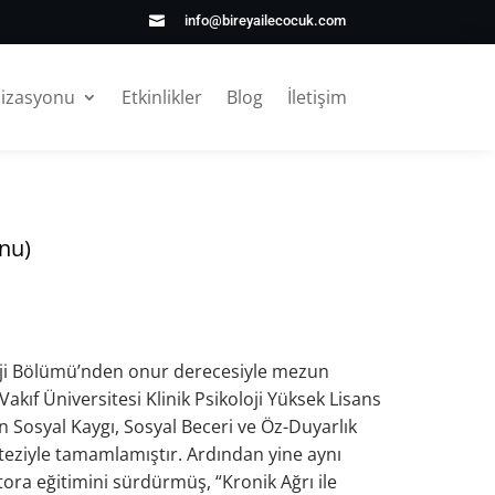
info@bireyailecocuk.com

nizasyonu
Etkinlikler
Blog
İletişim
nu)
loji Bölümü’nden onur derecesiyle mezun
kıf Üniversitesi Klinik Psikoloji Yüksek Lisans
n Sosyal Kaygı, Sosyal Beceri ve Öz-Duyarlık
 teziyle tamamlamıştır. Ardından yine aynı
tora eğitimini sürdürmüş, “Kronik Ağrı ile