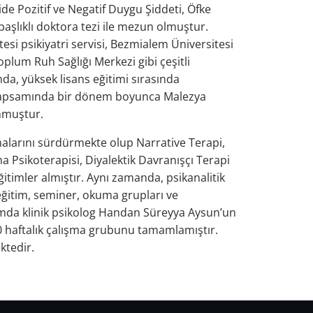
ide Pozitif ve Negatif Duygu Şiddeti, Öfke
başlıklı doktora tezi ile mezun olmuştur.
esi psikiyatri servisi, Bezmialem Üniversitesi
Toplum Ruh Sağlığı Merkezi gibi çeşitli
da, yüksek lisans eğitimi sırasında
 kapsamında bir dönem boyunca Malezya
unmuştur.
şmalarını sürdürmekte olup Narrative Terapi,
 Psikoterapisi, Diyalektik Davranışçı Terapi
ğitimler almıştır. Aynı zamanda, psikanalitik
 eğitim, seminer, okuma grupları ve
mda klinik psikolog Handan Süreyya Aysun’un
40 haftalık çalışma grubunu tamamlamıştır.
ktedir.