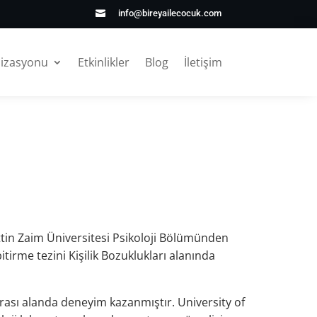
info@bireyailecocuk.com

nizasyonu
Etkinlikler
Blog
İletişim
tin Zaim Üniversitesi Psikoloji Bölümünden
irme tezini Kişilik Bozuklukları alanında
rası alanda deneyim kazanmıştır. University of