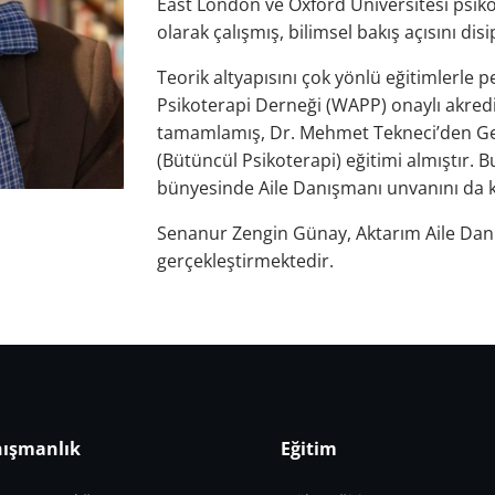
East London ve Oxford Üniversitesi psiko
olarak çalışmış, bilimsel bakış açısını dis
Teorik altyapısını çok yönlü eğitimlerle p
Psikoterapi Derneği (WAPP) onaylı akredit
tamamlamış, Dr. Mehmet Tekneci’den Gel
(Bütüncül Psikoterapi) eğitimi almıştır. B
bünyesinde Aile Danışmanı unvanını da k
Senanur Zengin Günay, Aktarım Aile Dan
gerçekleştirmektedir.
ışmanlık
Eğitim