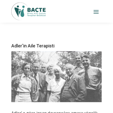
Adler’in Aile Terapisti
Adler’ e göre insan davranışları amaca yönelik