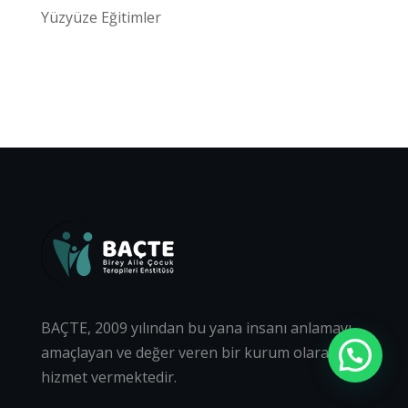
Yüzyüze Eğitimler
BAÇTE, 2009 yılından bu yana insanı anlamayı
amaçlayan ve değer veren bir kurum olarak
hizmet vermektedir.